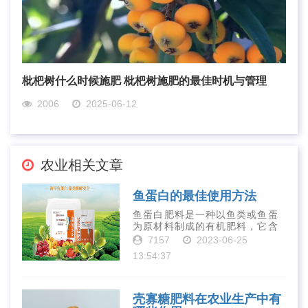
枇杷树什么时候施肥 枇杷树施肥的最佳时机与管理
2006
2025-06-12
农业相关文章
鱼蛋白的最佳使用方法
鱼蛋白肥料是一种以鱼类或鱼蛋
为原材料制成的有机肥料，它含
有丰富的营养物质，如氮、磷、
7157
2023-06-25
钾、钙、镁等元素以及多种微量
13:54:37
元素和植物生长因子。这些营养
物质对于作物的生长发育和产量
提高有着极为···
壳寡糖肥料在农业生产中有