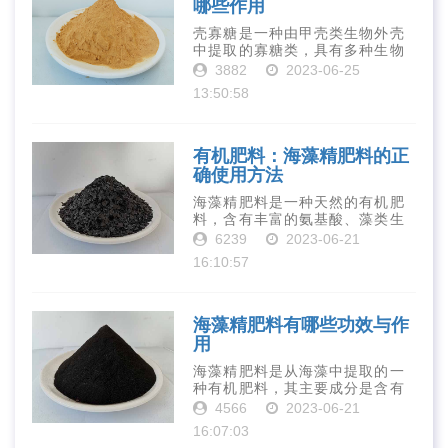
哪些作用
壳寡糖是一种由甲壳类生物外壳
中提取的寡糖类，具有多种生物
活性和营养价值。在农业生产
3882
2023-06-25
中，壳寡糖也有许多作用，特别
13:50:58
是作为一种新型的有机肥料，壳
寡糖肥料在农业生产中越来越受
到重视。下面就···
有机肥料：海藻精肥料的正
确使用方法
海藻精肥料是一种天然的有机肥
料，含有丰富的氨基酸、藻类生
长素、维生素、微量元素、蛋白
6239
2023-06-21
质等营养物质，可以提高土壤肥
16:10:57
力、促进植物生长、增强植物抗
病能力等。下面是海藻精肥料的
正确使用方法···
海藻精肥料有哪些功效与作
用
海藻精肥料是从海藻中提取的一
种有机肥料，其主要成分是含有
丰富的微量元素、植物生长素、
4566
2023-06-21
植物激素等植物营养物质。它具
16:07:03
有增强作物生长、促进植物根系