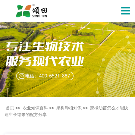
切
换
导
航
首页
>>
农业知识百科
>>
果树种植知识
>>
辣椒幼苗怎么才能快
速生长结果的配方分享