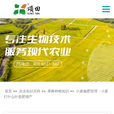
切
换
导
航
首页
>>
农业知识百科
>>
果树种植知识
>>
小麦施肥管理：小麦
打什么叶面肥增产