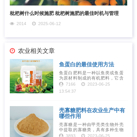
枇杷树什么时候施肥 枇杷树施肥的最佳时机与管理
2014
2025-06-12
农业相关文章
鱼蛋白的最佳使用方法
鱼蛋白肥料是一种以鱼类或鱼蛋
为原材料制成的有机肥料，它含
有丰富的营养物质，如氮、磷、
7166
2023-06-25
钾、钙、镁等元素以及多种微量
13:54:37
元素和植物生长因子。这些营养
物质对于作物的生长发育和产量
提高有着极为···
壳寡糖肥料在农业生产中有
哪些作用
壳寡糖是一种由甲壳类生物外壳
中提取的寡糖类，具有多种生物
活性和营养价值。在农业生产
3893
2023-06-25