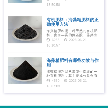
中，壳寡糖也有许多作用，特别
13:50:58
是作为一种新型的有机肥料，壳
寡糖肥料在农业生产中越来越受
到重视。下面就···
有机肥料：海藻精肥料的正
确使用方法
海藻精肥料是一种天然的有机肥
料，含有丰富的氨基酸、藻类生
长素、维生素、微量元素、蛋白
6255
2023-06-21
质等营养物质，可以提高土壤肥
16:10:57
力、促进植物生长、增强植物抗
病能力等。下面是海藻精肥料的
正确使用方法···
海藻精肥料有哪些功效与作
用
海藻精肥料是从海藻中提取的一
种有机肥料，其主要成分是含有
丰富的微量元素、植物生长素、
4580
2023-06-21
植物激素等植物营养物质。它具
16:07:03
有增强作物生长、促进植物根系
发达、提高作物产量等多种作用
和优点。首先···