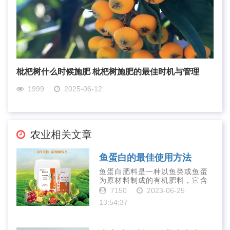
枇杷树什么时候施肥 枇杷树施肥的最佳时机与管理
1999
2025-06-12
农业相关文章
鱼蛋白的最佳使用方法
鱼蛋白肥料是一种以鱼类或鱼蛋
为原材料制成的有机肥料，它含
有丰富的营养物质，如氮、磷、
7150
2023-06-25
钾、钙、镁等元素以及多种微量
13:54:37
元素和植物生长因子。这些营养
物质对于作物的生长发育和产量
提高有着极为···