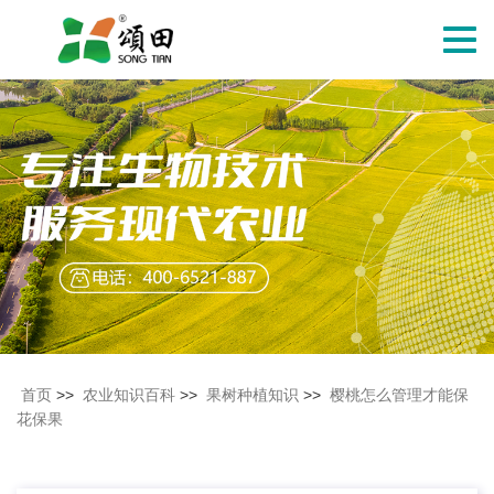
切
换
导
航
首页
>>
农业知识百科
>>
果树种植知识
>>
樱桃怎么管理才能保
花保果