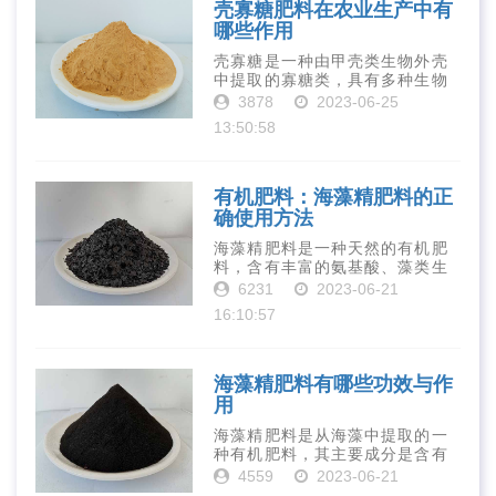
壳寡糖肥料在农业生产中有
哪些作用
壳寡糖是一种由甲壳类生物外壳
中提取的寡糖类，具有多种生物
活性和营养价值。在农业生产
3878
2023-06-25
中，壳寡糖也有许多作用，特别
13:50:58
是作为一种新型的有机肥料，壳
寡糖肥料在农业生产中越来越受
到重视。下面就···
有机肥料：海藻精肥料的正
确使用方法
海藻精肥料是一种天然的有机肥
料，含有丰富的氨基酸、藻类生
长素、维生素、微量元素、蛋白
6231
2023-06-21
质等营养物质，可以提高土壤肥
16:10:57
力、促进植物生长、增强植物抗
病能力等。下面是海藻精肥料的
正确使用方法···
海藻精肥料有哪些功效与作
用
海藻精肥料是从海藻中提取的一
种有机肥料，其主要成分是含有
丰富的微量元素、植物生长素、
4559
2023-06-21
植物激素等植物营养物质。它具