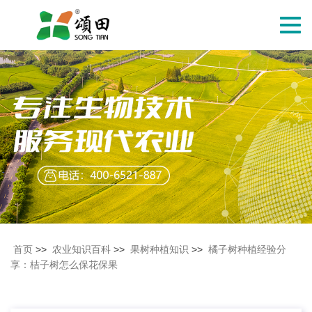
切
换
导
航
首页
>>
农业知识百科
>>
果树种植知识
>>
橘子树种植经验分
享：桔子树怎么保花保果