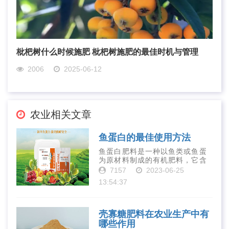
枇杷树什么时候施肥 枇杷树施肥的最佳时机与管理
2006
2025-06-12
农业相关文章
鱼蛋白的最佳使用方法
鱼蛋白肥料是一种以鱼类或鱼蛋
为原材料制成的有机肥料，它含
有丰富的营养物质，如氮、磷、
7157
2023-06-25
钾、钙、镁等元素以及多种微量
13:54:37
元素和植物生长因子。这些营养
物质对于作物的生长发育和产量
提高有着极为···
壳寡糖肥料在农业生产中有
哪些作用