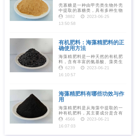
壳寡糖是一种由甲壳类生物外壳
中提取的寡糖类，具有多种生物
活性和营养价值。在农业生产
3882
2023-06-25
中，壳寡糖也有许多作用，特别
13:50:58
是作为一种新型的有机肥料，壳
寡糖肥料在农业生产中越来越受
到重视。下面就···
有机肥料：海藻精肥料的正
确使用方法
海藻精肥料是一种天然的有机肥
料，含有丰富的氨基酸、藻类生
长素、维生素、微量元素、蛋白
6239
2023-06-21
质等营养物质，可以提高土壤肥
16:10:57
力、促进植物生长、增强植物抗
病能力等。下面是海藻精肥料的
正确使用方法···
海藻精肥料有哪些功效与作
用
海藻精肥料是从海藻中提取的一
种有机肥料，其主要成分是含有
丰富的微量元素、植物生长素、
4566
2023-06-21
植物激素等植物营养物质。它具
16:07:03
有增强作物生长、促进植物根系
发达、提高作物产量等多种作用