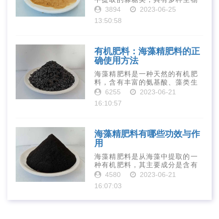
活性和营养价值。在农业生产
3894
2023-06-25
中，壳寡糖也有许多作用，特别
13:50:58
是作为一种新型的有机肥料，壳
寡糖肥料在农业生产中越来越受
到重视。下面就···
有机肥料：海藻精肥料的正
确使用方法
海藻精肥料是一种天然的有机肥
料，含有丰富的氨基酸、藻类生
长素、维生素、微量元素、蛋白
6255
2023-06-21
质等营养物质，可以提高土壤肥
16:10:57
力、促进植物生长、增强植物抗
病能力等。下面是海藻精肥料的
正确使用方法···
海藻精肥料有哪些功效与作
用
海藻精肥料是从海藻中提取的一
种有机肥料，其主要成分是含有
丰富的微量元素、植物生长素、
4580
2023-06-21
植物激素等植物营养物质。它具
16:07:03
有增强作物生长、促进植物根系
发达、提高作物产量等多种作用
和优点。首先···