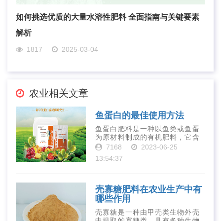
如何挑选优质的大量水溶性肥料 全面指南与关键要素
解析
1817
2025-03-04
农业相关文章
鱼蛋白的最佳使用方法
鱼蛋白肥料是一种以鱼类或鱼蛋
为原材料制成的有机肥料，它含
有丰富的营养物质，如氮、磷、
7168
2023-06-25
钾、钙、镁等元素以及多种微量
13:54:37
元素和植物生长因子。这些营养
物质对于作物的生长发育和产量
提高有着极为···
壳寡糖肥料在农业生产中有
哪些作用
壳寡糖是一种由甲壳类生物外壳
中提取的寡糖类，具有多种生物