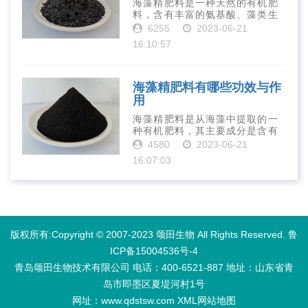
海藻精肥料是一种天然的有机肥
料，含有丰富的氨基酸、藻类生
长素、维生素、微量元素、蛋白
6255
2023-06-21
质等营养物质，可以提高土壤肥
16:10:57
力、促进植物生长、增强植物抗
病能力等。下面是海藻精肥料的
正确使用方法···
海藻精肥料有哪些功效与作
用
海藻精肥料是从海藻中提取的一
种有机肥料，其主要成分是含有
丰富的微量元素、植物生长素、
4580
2023-06-21
植物激素等植物营养物质。它具
16:07:03
有增强作物生长、促进植物根系
发达、提高作物产量等多种作用
和优点。首先···
版权所有:Copyright © 2007-2023 颂田生物 All Rights Reserved.
鲁
ICP备15004536号-4
青岛颂田生物技术有限公司 电话：400-6521-887​ 地址：山东省青
岛市即墨区夏堤河村1号
网址：www.qdstsw.com
XML
网站地图