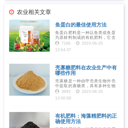
农业相关文章
鱼蛋白的最佳使用方法
鱼蛋白肥料是一种以鱼类或鱼蛋
为原材料制成的有机肥料，它含
有丰富的营养物质，如氮、磷、
7166
2023-06-25
钾、钙、镁等元素以及多种微量
13:54:37
元素和植物生长因子。这些营养
物质对于作物的生长发育和产量
提高有着极为···
壳寡糖肥料在农业生产中有
哪些作用
壳寡糖是一种由甲壳类生物外壳
中提取的寡糖类，具有多种生物
活性和营养价值。在农业生产
3893
2023-06-25
中，壳寡糖也有许多作用，特别
13:50:58
是作为一种新型的有机肥料，壳
寡糖肥料在农业生产中越来越受
到重视。下面就···
有机肥料：海藻精肥料的正
确使用方法