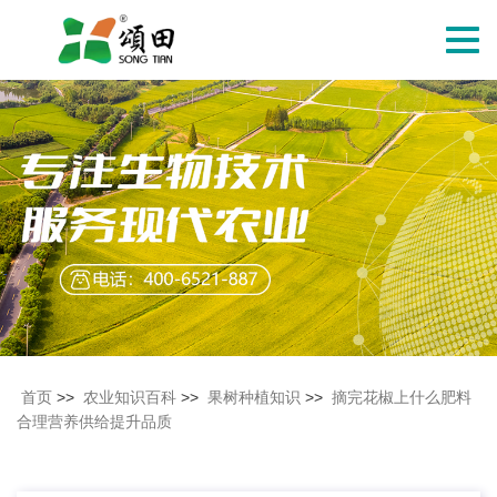
切
换
导
航
首页
>>
农业知识百科
>>
果树种植知识
>>
摘完花椒上什么肥料
合理营养供给提升品质