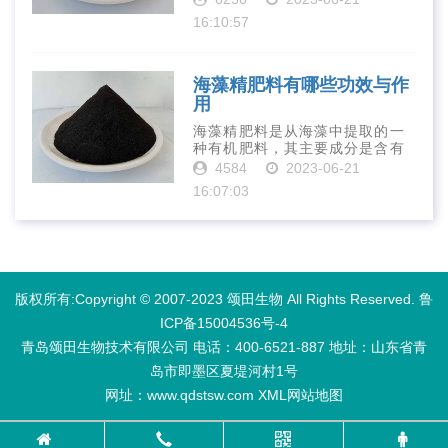
质等营养物质，可以提高土壤肥
16:10:57
力、促进植物生长、增强植物抗
病能力等。下面是海藻精肥料的
正确使用方法···
海藻精肥料有哪些功效与作
用
海藻精肥料是从海藻中提取的一
种有机肥料，其主要成分是含有
丰富的微量元素、植物生长素、
4584
2023-06-21
植物激素等植物营养物质。它具
16:07:03
有增强作物生长、促进植物根系
发达、提高作物产量等多种作用
和优点。首先···
版权所有:Copyright © 2007-2023 颂田生物 All Rights Reserved.
鲁
ICP备15004536号-4
青岛颂田生物技术有限公司 电话：400-6521-887​ 地址：山东省青
岛市即墨区夏堤河村1号
网址：www.qdstsw.com
XML
网站地图