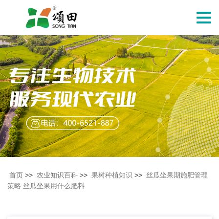
切
换
导
航
首页
>>
农业知识百科
>>
果树种植知识
>>
丝瓜坐果期施肥管理
策略 丝瓜坐果用什么肥料