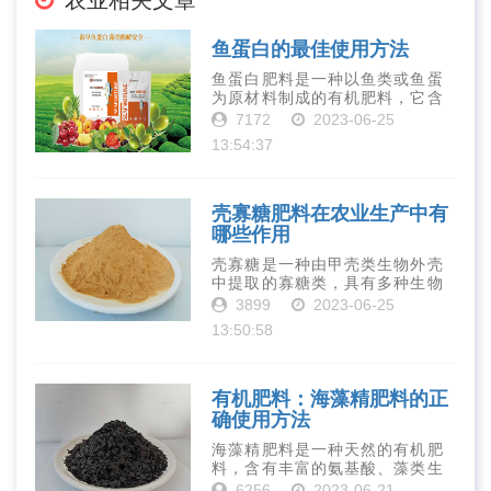
农业相关文章
鱼蛋白的最佳使用方法
鱼蛋白肥料是一种以鱼类或鱼蛋
为原材料制成的有机肥料，它含
有丰富的营养物质，如氮、磷、
7172
2023-06-25
钾、钙、镁等元素以及多种微量
13:54:37
元素和植物生长因子。这些营养
物质对于作物的生长发育和产量
提高有着极为···
壳寡糖肥料在农业生产中有
哪些作用
壳寡糖是一种由甲壳类生物外壳
中提取的寡糖类，具有多种生物
活性和营养价值。在农业生产
3899
2023-06-25
中，壳寡糖也有许多作用，特别
13:50:58
是作为一种新型的有机肥料，壳
寡糖肥料在农业生产中越来越受
到重视。下面就···
有机肥料：海藻精肥料的正
确使用方法
海藻精肥料是一种天然的有机肥
料，含有丰富的氨基酸、藻类生
长素、维生素、微量元素、蛋白
6256
2023-06-21