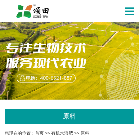
切
换
导
航
原料
您现在的位置：
首页
>>
有机水溶肥
>>
原料