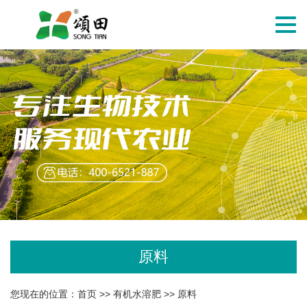
切
换
导
航
原料
您现在的位置：
首页
>>
有机水溶肥
>>
原料