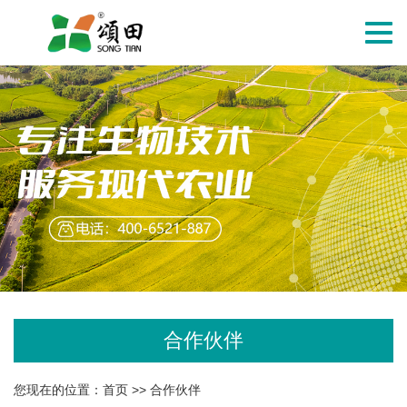
切
换
导
航
合作伙伴
您现在的位置：
首页
>>
合作伙伴