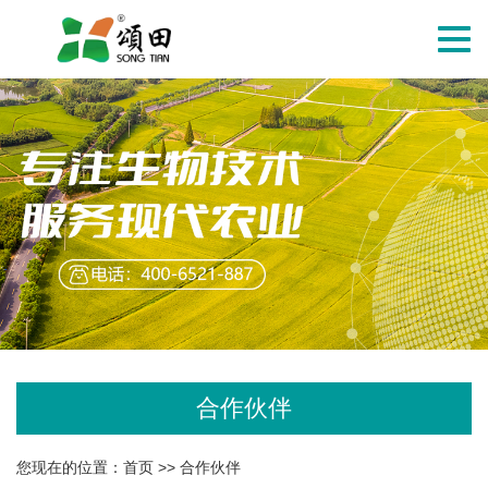
切
换
导
航
合作伙伴
您现在的位置：
首页
>>
合作伙伴